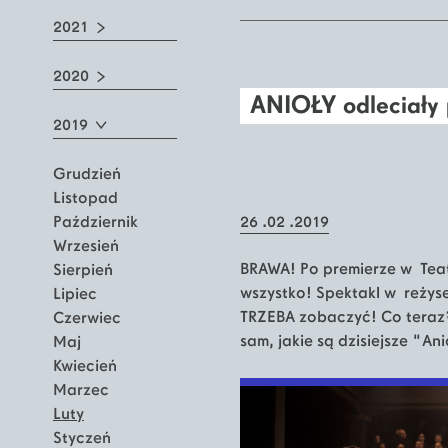
2021
2020
ANIOŁY odleciały 
2019
Grudzień
Listopad
Październik
26 .02 .2019
Wrzesień
BRAWA! Po premierze w Teat
Sierpień
wszystko! Spektakl w reżyse
Lipiec
TRZEBA zobaczyć! Co teraz?
Czerwiec
sam, jakie są dzisiejsze "An
Maj
Kwiecień
Marzec
Luty
Styczeń