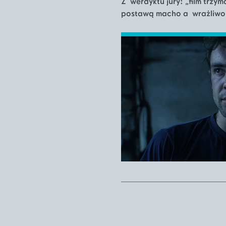
Z werdyktu jury: „film trzy
postawą macho a wrażliwo