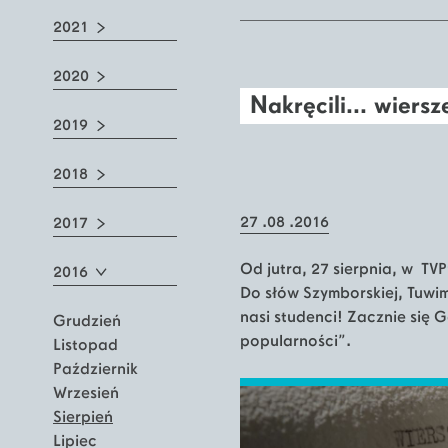
2021
2020
Nakręcili... wiersz
2019
2018
27 .08 .2016
2017
Od jutra, 27 sierpnia, w TV
2016
Do słów Szymborskiej, Tuwi
nasi studenci! Zacznie się 
Grudzień
popularności”.
Listopad
Październik
Wrzesień
Sierpień
Lipiec