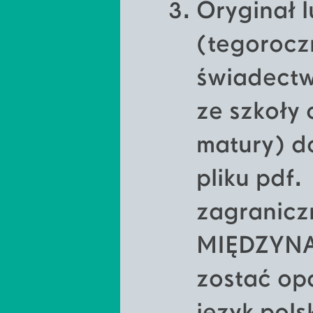
Oryginał 
(tegorocz
świadectw
ze szkoły
matury) d
pliku pdf
zagranicz
MIĘDZYNA
zostać op