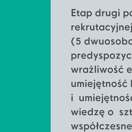
Etap drugi p
rekrutacyjne
(5 dwuosobo
predyspozycj
wrażliwość e
umiejętność 
i umiejętnoś
wiedzę o szt
współczesnej