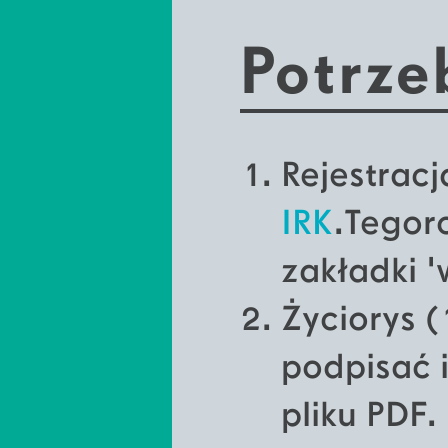
Potrze
Rejestracj
IRK
.
Tegoro
zakładki '
Życiorys 
podpisać 
pliku PDF