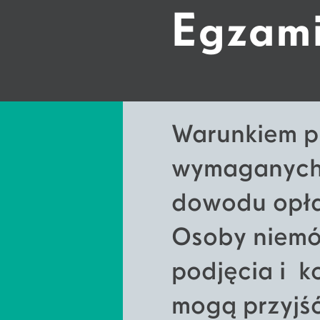
Egzam
Warunkiem pr
wymaganych 
dowodu opła
Osoby niemó
podjęcia i k
mogą przyjś