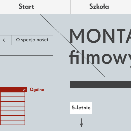
Start
Szkoła
MONT
O specjalności
filmow
Ogólne
5-letnie