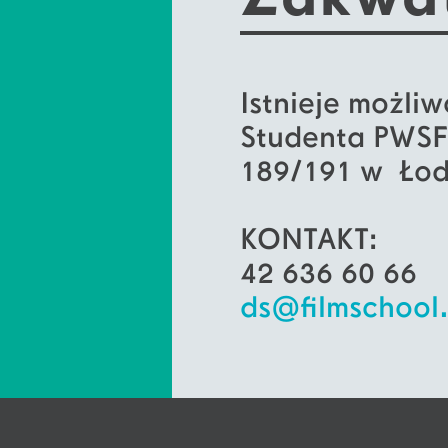
Istnieje możli
Studenta PWSFTv
189/191 w Ło
KONTAKT:
42 636 60 66
ds@filmschool.