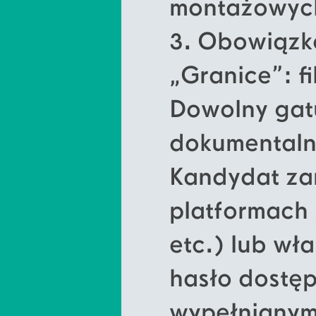
montażowyc
3. Obowiąz
„Granice”: f
Dowolny gatu
dokumentalny
Kandydat za
platformach
etc.) lub wła
hasło dostę
wypełnianym