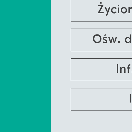
Życio
Ośw. d
In