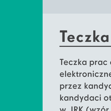
Teczka
Teczka prac 
elektronicz
przez kandyd
kandydaci ot
w IRK (wzór