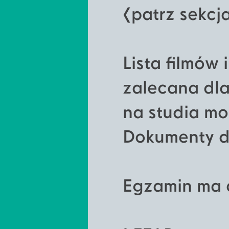
[patrz sekc
Lista filmów 
zalecana dl
na studia m
Dokumenty d
Egzamin ma 