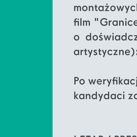
montażowych
film "Granic
o doświadcz
artystyczne)
Po weryfikac
kandydaci zo