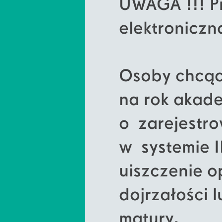
UWAGA !!! P
elektroniczn
Osoby chcące
na rok akad
o zarejestro
w systemie I
uiszczenie o
dojrzałości 
matury.