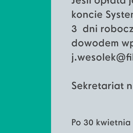
Jeśli opłata
koncie Syste
3 dni roboc
dowodem wpł
j.wesolek@fi
Sekretariat n
Po 30 kwietnia