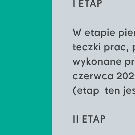
I ETAP
W etapie pi
teczki prac
wykonane pr
czerwca 2026
(etap ten j
II ETAP