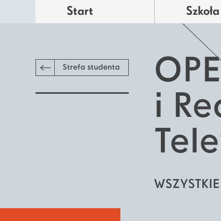
Start
Szkoła
OPE
Strefa studenta
i Re
Tele
WSZYSTKI