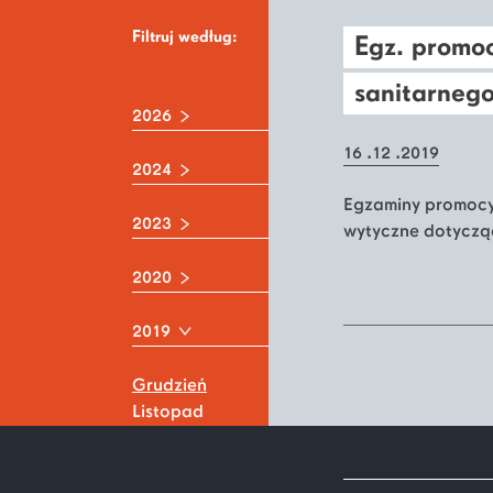
Filtruj według:
Egz. promo
sanitarneg
2026
16 .12 .2019
2024
Egzaminy promocy
2023
wytyczne dotycząc
2020
2019
Grudzień
Listopad
Wrzesień
Sierpień
Maj