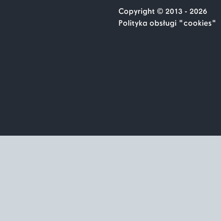
2016
Copyright © 2013 - 2026
Polityka obsługi "cookies"
2015
Grudzień
Wrzesień
Marzec
Luty
Styczeń
2014
2013