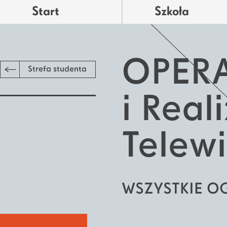
Start
Szkoła
OPER
Strefa studenta
i Reali
Telewi
WSZYSTKIE O