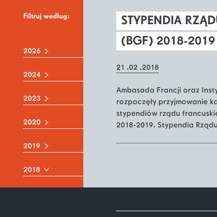
Filtruj według:
STYPENDIA RZĄ
(BGF) 2018-2019
2026
21 .02 .2018
2024
Ambasada Francji oraz Inst
2023
rozpoczęły przyjmowanie 
stypendiów rządu francuski
2020
2018-2019. Stypendia Rząd
2019
2018
Grudzień
Październik