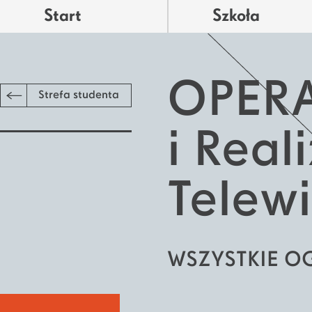
Start
Szkoła
OPER
Strefa studenta
i Reali
Telewi
WSZYSTKIE O