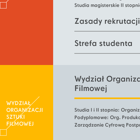
Studia magisterskie II stopni
Zasady rekrutacji
Strefa studenta
Wydział Organizac
Filmowej
WYDZIAŁ
ORGANIZACJI
Studia I i II stopnia: Organiz
SZTUKI
Podyplomowe: Org. Produkcj
FILMOWEJ
Zarządzanie Cyfrową Postpr