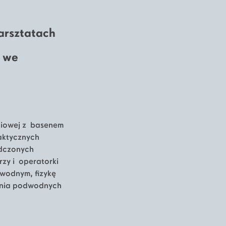
warsztatach
, we
ęciowej z basenem
raktycznych
adczonych
orzy i operatorki
 wodnym, fizykę
zenia podwodnych