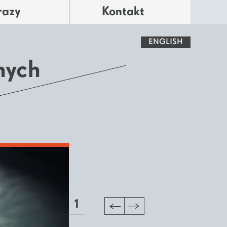
razy
Kontakt
ENGLISH
nych
1