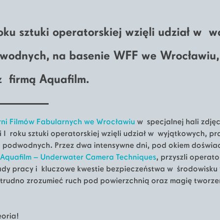
oku sztuki operatorskiej wzięli udział w 
dwodnych, na basenie WFF we Wrocławiu
z firmą Aquafilm.
ni Filmów Fabularnych we Wrocławiu
w specjalnej hali zdj
 I roku sztuki operatorskiej wzięli udział w wyjątkowych, p
ęć podwodnych. Przez dwa intensywne dni, pod okiem doświ
Aquafilm – Underwater Camera Techniques
, przyszli operat
sady pracy i kluczowe kwestie bezpieczeństwa w środowisku
j trudno zrozumieć ruch pod powierzchnią oraz magię twor
eoria!