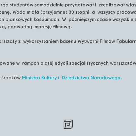
orga studentów samodzielnie przygotował i zrealizował wła
enę. Woda miała (przyjemne) 30 stopni, a wszyscy pracowa
ch piankowych kostiumach. W późniejszym czasie wszystkie 
ką, podwodną impresję filmową.
arsztaty z wykorzystaniem basenu Wytwórni Filmów Fabular
owane w ramach piątej edycji specjalistycznych warsztatów
e środków
Ministra Kultury i Dziedzictwa Narodowego.