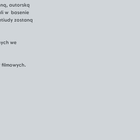
sną, autorską
li w basenie
etiudy zostaną
nych we
 filmowych.