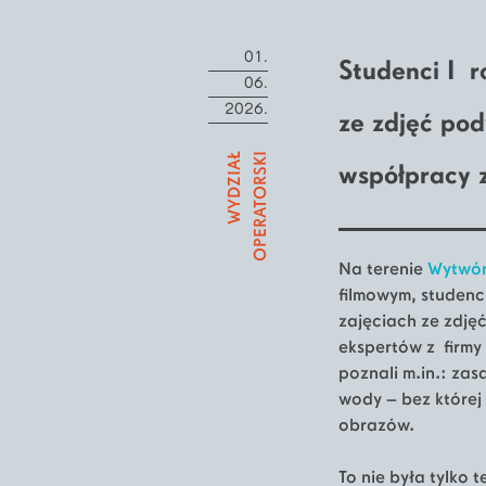
01.
Studenci I r
06.
2026.
ze zdjęć po
WYDZIAŁ
OPERATORSKI
współpracy 
Na terenie
Wytwór
filmowym, studenci
zajęciach ze zdj
ekspertów z firmy
poznali m.in.: za
wody – bez które
obrazów.
To nie była tylko t