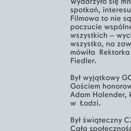
Wydarzyło się mn
spotkań, interes
Filmowa to nie są 
poczucie wspólne
wszystkich – wyc
wszystko, na zaws
mówiła Rektorka 
Fiedler.
Był wyjątkowy G
Gościem honorowy
Adam Holender, k
w Łodzi.
Był świąteczny C
Cała społeczność