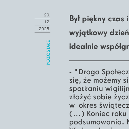
20.
Był piękny czas 
12.
2025.
wyjątkowy dzień
POZOSTAŁE
idealnie współgr
- "Droga Społecz
się, że możemy s
spotkaniu wigili
złożyć sobie życ
w okres świątec
(…) Koniec roku 
podsumowania. Mi