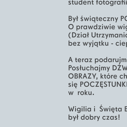
student fotografii
Był świąteczny 
O prawdziwie wig
(Dział Utrzymania
bez wyjątku - ci
A teraz podaruj
Posłuchajmy DŹW
OBRAZY, które c
się POCZĘSTUNKIE
w roku.
Wigilia i Święta
był dobry czas!