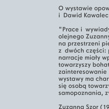
O wystawie opowi
i Dawid Kawalec
"Prace i wywiad
olejnego Zuzan
na przestrzeni p
z dwóch części: 
narracje miały wp
towarzyszy boha
zainteresowanie
wystawy ma chara
się osobą towarz
samopoznania, z
Zuzanna Szor (19