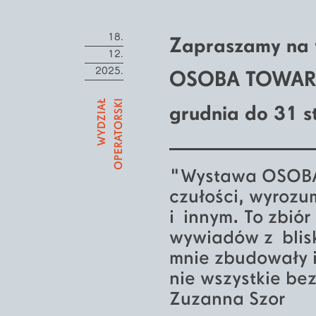
18.
Zapraszamy na 
12.
2025.
OSOBA TOWARZYS
WYDZIAŁ
OPERATORSKI
grudnia do 31 s
"Wystawa OSOBA
czułości, wyrozu
i innym. To zbiór
wywiadów z bliski
mnie zbudowały i
nie wszystkie be
Zuzanna Szor