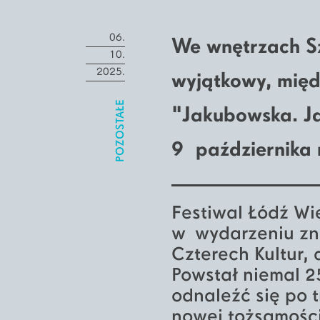
06.
We wnętrzach S
10.
2025.
wyjątkowy, międ
POZOSTAŁE
"Jakubowska. J
9 października 
Festiwal Łódź Wi
w wydarzeniu zna
Czterech Kultur,
Powstał niemal 2
odnaleźć się po 
nowej tożsamośc