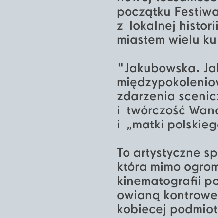
początku Festiwa
z lokalnej histor
miastem wielu kul
"Jakubowska. Ja
międzypokoleniow
zdarzenia scenic
i twórczość Wand
i „matki polskieg
To artystyczne s
która mimo ogrom
kinematografii p
owianą kontrowe
kobiecej podmiot