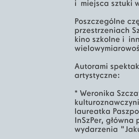
i miejsca sztuki
Poszczególne czę
przestrzeniach S
kino szkolne i in
wielowymiarowoś
Autorami spekta
artystyczne:
* Weronika Szcza
kulturoznawczyni
laureatka Paszpor
InSzPer, główna
wydarzenia "Jak