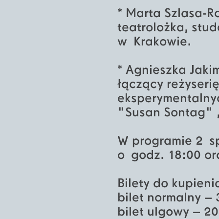
* Marta Szlasa-R
teatrolożka, stu
w Krakowie.
* Agnieszka Jaki
łączący reżyserię
eksperymentalnyc
"Susan Sontag" ,
W programie 2 sp
o godz. 18:00 or
Bilety do kupieni
bilet normalny – 
bilet ulgowy – 20