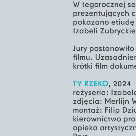
W tegorocznej sek
prezentujących c
pokazano etiudę
Izabeli Zubrycki
Jury postanowiło
filmu. Uzasadnie
krótki film dokum
TY RZEKO
, 2024
reżyseria: Izabe
zdjęcia: Merlijn 
montaż: Filip Dz
kierownictwo pro
opieka artystycz