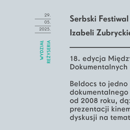
29.
Serbski Festiwa
05.
2025.
Izabeli Zubryck
WYDZIAŁ
REŻYSERIA
18. edycja Międ
Dokumentalnych 
Beldocs to jedno
dokumentalnego 
od 2008 roku, dą
prezentacji kine
dyskusji na tema