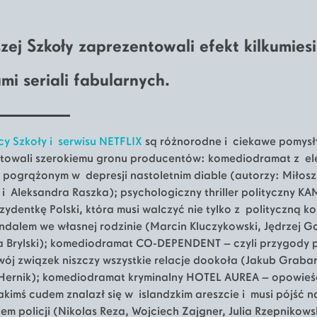
zej Szkoły zaprezentowali efekt kilkumies
mi seriali fabularnych.
y Szkoły i serwisu NETFLIX
są różnorodne i ciekawe pomysły
ntowali szerokiemu gronu producentów: komediodramat z el
ogrążonym w depresji nastoletnim diable (autorzy: Miłosz
 Aleksandra Raszka); psychologiczny thriller polityczny KA
ydentkę Polski, która musi walczyć nie tylko z polityczną ko
ndalem we własnej rodzinie (Marcin Kluczykowski, Jędrzej Go
 Brylski); komediodramat CO-DEPENDENT – czyli przygody p
ój związek niszczy wszystkie relacje dookoła (Jakub Graba
 Hernik); komediodramat kryminalny HOTEL AUREA – opowieś
jakimś cudem znalazł się w islandzkim areszcie i musi pójść n
em policji (Nikolas Reza, Wojciech Zajgner, Julia Rzepnikow