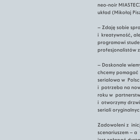
neo-noir MIASTECZ
układ (Mikołaj Pi
– Zdaję sobie spr
i kreatywność, al
programowi studen
profesjonalistów z
– Doskonale wiemy
chcemy pomagać p
serialowa w Polsce
i potrzeba na now
roku w partnerstw
i otworzymy drzwi
seriali oryginaln
Zadowoleni z inicj
scenariuszem – a