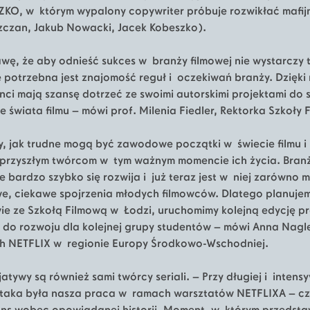
KO, w którym wypalony copywriter próbuje rozwikłać mafij
szczan, Jakub Nowacki, Jacek Kobeszko).
awę, że aby odnieść sukces w branży filmowej nie wystarczy 
e potrzebna jest znajomość reguł i oczekiwań branży. Dzięk
ci mają szansę dotrzeć ze swoimi autorskimi projektami do 
e świata filmu – mówi prof. Milenia Fiedler, Rektorka Szkoły 
, jak trudne mogą być zawodowe początki w świecie filmu i s
rzyszłym twórcom w tym ważnym momencie ich życia. Branż
 bardzo szybko się rozwija i już teraz jest w niej zarówno mi
e, ciekawe spojrzenia młodych filmowców. Dlatego planujem
ie ze Szkołą Filmową w Łodzi, uruchomimy kolejną edycję 
 do rozwoju dla kolejnej grupy studentów – mówi Anna Nagle
ych NETFLIX w regionie Europy Środkowo-Wschodniej.
atywy są również sami twórcy seriali. – Przy długiej i inten
 taka była nasza praca w ramach warsztatów NETFLIXA – c