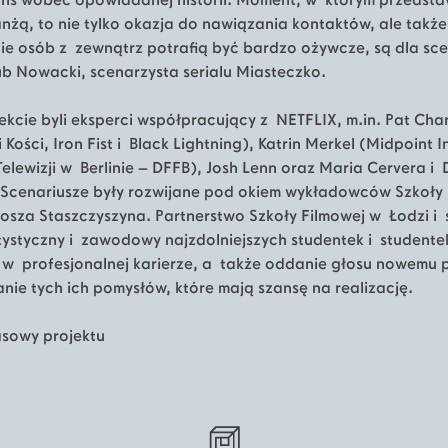
ans wobec opowiadanej historii. Moment, w którym przedst
anżą, to nie tylko okazja do nawiązania kontaktów, ale także
ie osób z zewnątrz potrafią być bardzo ożywcze, są dla sc
b Nowacki, scenarzysta serialu Miasteczko.
kcie byli eksperci współpracujący z NETFLIX, m.in. Pat Char
 Kości, Iron Fist i Black Lightning), Katrin Merkel (Midpoint 
Telewizji w Berlinie – DFFB), Josh Lenn oraz Maria Cervera 
). Scenariusze były rozwijane pod okiem wykładowców Szkoły
osza Staszczyszyna. Partnerstwo Szkoły Filmowej w Łodzi i 
tystyczny i zawodowy najzdolniejszych studentek i studente
rt w profesjonalnej karierze, a także oddanie głosu nowemu 
nie tych ich pomysłów, które mają szansę na realizację.
asowy projektu