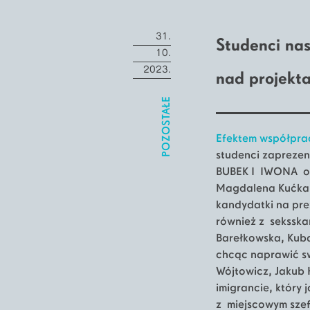
31.
Studenci nas
10.
2023.
nad projekta
POZOSTAŁE
Efektem współprac
studenci zapreze
BUBEK I IWONA o p
Magdalena Kućka i
kandydatki na prez
również z seksska
Barełkowska, Kuba
chcąc naprawić sw
Wójtowicz, Jakub
imigrancie, który 
z miejscowym szef