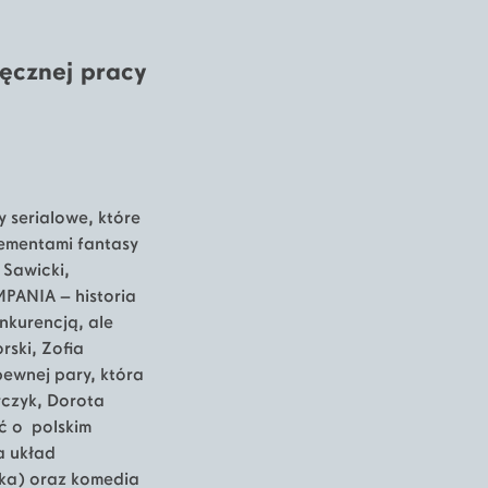
ięcznej pracy
 serialowe, które
ementami fantasy
 Sawicki,
MPANIA – historia
nkurencją, ale
rski, Zofia
ewnej pary, która
rczyk, Dorota
ć o polskim
a układ
ska) oraz komedia