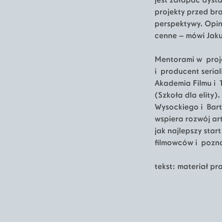
jest załapać dyst
projekty przed br
perspektywy. Opin
cenne – mówi Jaku
Mentorami w proje
i producent seriali
Akademia Filmu i 
(Szkoła dla elity
Wysockiego i Bart
wspiera rozwój ar
jak najlepszy sta
filmowców i pozna
tekst: materiał pr