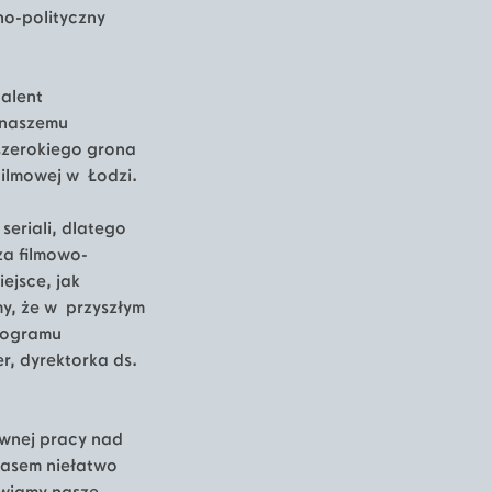
no-polityczny
talent
i naszemu
szerokiego grona
Filmowej w Łodzi.
eriali, dlatego
a filmowo-
ejsce, jak
y, że w przyszłym
programu
r, dyrektorka ds.
sywnej pracy nad
zasem niełatwo