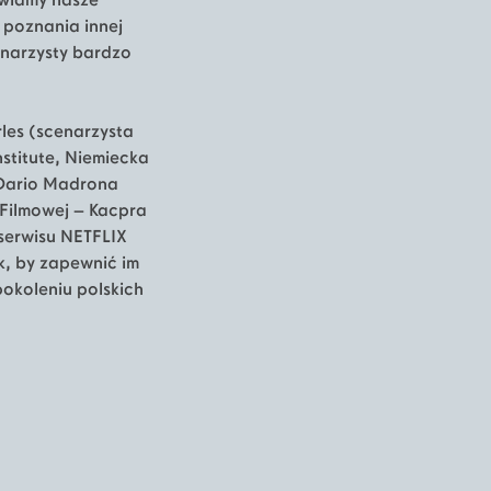
awiamy nasze
 poznania innej
enarzysty bardzo
les (scenarzysta
Institute, Niemiecka
i Dario Madrona
 Filmowej – Kacpra
serwisu NETFLIX
k, by zapewnić im
pokoleniu polskich