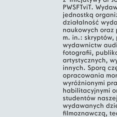
z inicjatywy dr J
PWSFTviT. Wydaw
jednostką organ
działalność wyd
naukowych oraz p
m. in.: skryptów
wydawnictw audi
fotografii, publi
artystycznych, 
innych. Sporą cz
opracowania mon
wyróżnionymi pra
habilitacyjnymi 
studentów naszej
wydawanych dzie
filmoznawczą, te