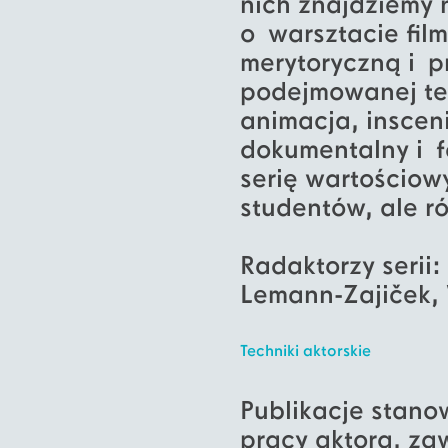
nich znajdziemy
o warsztacie fi
merytoryczną i p
podejmowanej tem
animacja, insceni
dokumentalny i 
serię wartościow
studentów, ale r
Radaktorzy serii
Lemann-Zajiček,
Techniki aktorskie
Publikacje stano
pracy aktora, za