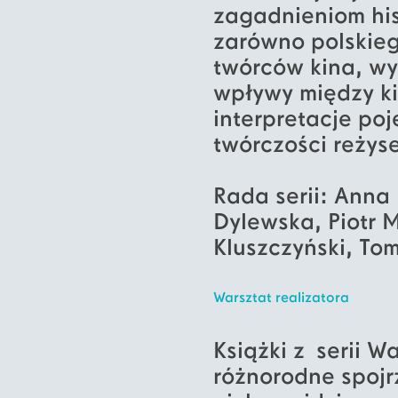
zagadnieniom histo
zarówno polskieg
twórców kina, wy
wpływy między ki
interpretacje po
twórczości reżys
Rada serii: Anna
Dylewska, Piotr Mi
Kluszczyński, To
Warsztat realizatora
Książki z serii W
różnorodne spojr