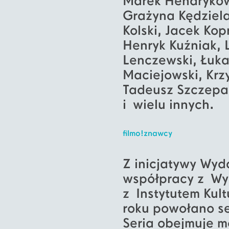
Marek Hendrykows
Grażyna Kędziela
Kolski, Jacek Kop
Henryk Kuźniak, 
Lenczewski, Łuka
Maciejowski, Krzy
Tadeusz Szczepań
i wielu innych.
filmo!znawcy
Z inicjatywy Wyd
współpracy z Wy
z Instytutem Kul
roku powołano se
Seria obejmuje 