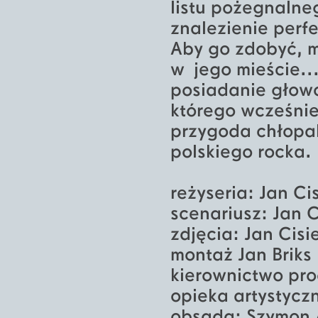
listu pożegnalne
znalezienie perf
Aby go zdobyć, m
w jego mieście..
posiadanie głowo
którego wcześnie
przygoda chłopa
polskiego rocka.
reżyseria: Jan Ci
scenariusz: Jan 
zdjęcia: Jan Cisi
montaż Jan Briks
kierownictwo pro
opieka artystyczn
obsada: Szymon 