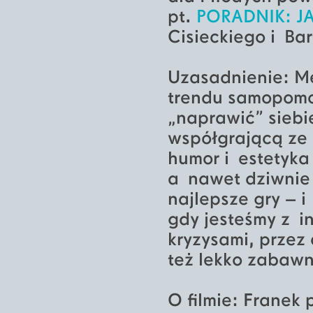
pt.
PORADNIK: JA
Cisieckiego i Ba
Uzasadnienie: Me
trendu samopomo
„naprawić” siebie
współgrającą ze
humor i estetyka
a nawet dziwnie 
najlepsze gry – i
gdy jesteśmy z i
kryzysami, przez 
też lekko zabawn
O filmie: Franek