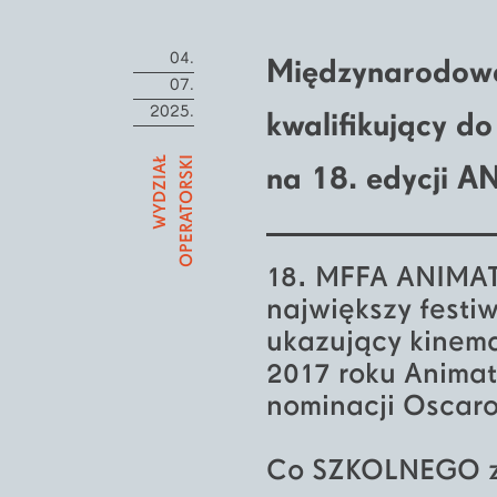
04.
Międzynarodowe
07.
2025.
kwalifikujący do
WYDZIAŁ
OPERATORSKI
na 18. edycji 
18. MFFA ANIMATO
największy festi
ukazujący kinem
2017 roku Animat
nominacji Oscar
Co SZKOLNEGO z