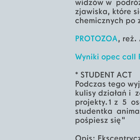
widzów w podróż 
zjawiska, które 
chemicznych po z
PROTOZOA
, reż
Wyniki opec ca
* STUDENT ACT
Podczas tego wy
kulisy działań i
projekty.1 z 5 os
studentka anima
pośpiesz się"
Opis: Ekscentryc