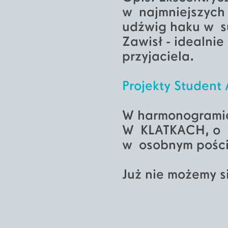
w najmniejszych 
udźwig haku w s
Zawisł - idealni
przyjaciela.
Projekty Student 
W harmonogramie
W KLATKACH, o k
w osobnym pości
Już nie możemy s