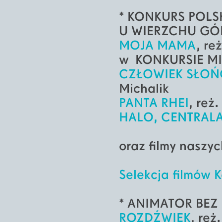
* KONKURS POLSK
U WIERZCHU GÓR,
MOJA MAMA
, re
w KONKURSIE 
CZŁOWIEK SŁOŃ
Michalik
PANTA RHEI
, reż
HALO, CENTRAL
oraz filmy naszy
Selekcja filmów 
* ANIMATOR BEZ 
ROZDŹWIĘK
, reż