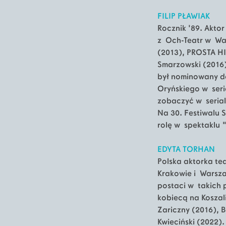
FILIP PŁAWIAK
Rocznik '89. Akto
z Och-Teatr w War
(2013), PROSTA H
Smarzowski (2016)
był nominowany do
Oryńskiego w seri
zobaczyć w serial
Na 30. Festiwalu 
rolę w spektaklu 
EDYTA TORHAN
Polska aktorka te
Krakowie i Warsz
postaci w takich 
kobiecą na Koszal
Zariczny (2016), B
Kwieciński (2022).