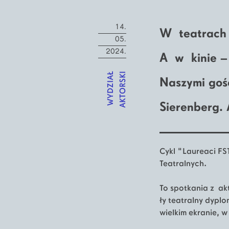
14.
W teatrach 
05.
2024.
A w kinie –
WYDZIAŁ
AKTORSKI
Naszymi gość
Sierenberg. A
Cykl "Laureaci FS
Teatralnych.
To spotkania z akt
ły teatralny dypl
wielkim ekranie, 