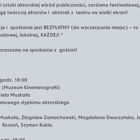
i sztuki aktorskiej wśród publiczności, zarówno festiwalowej, 
gę twórczą aktorów i aktorek z teatru na wielki ekran!
cje i spotkanie jest BEZPŁATNY (do wyczerpania miejsc) – to
walowej, lokalnej, KAŻDEJ! *
praszamy na spotkania z gośćmi!
 godz. 18:00
 (Muzeum Kinematografii)
riela Muskała
ilmowego dyplomu aktorskiego
 Muskała, Zbigniew Zamachowski, Magdalena Dwurzyńska, Ja
a Kostoń, Szymon Kukla.