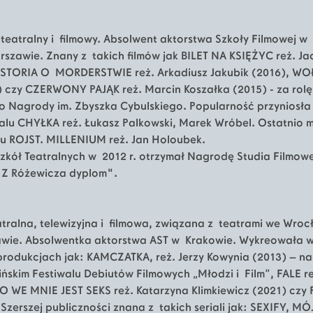
r teatralny i filmowy. Absolwent aktorstwa Szkoły Filmowej w
szawie. Znany z takich filmów jak BILET NA KSIĘŻYC reż. Ja
ISTORIA O MORDERSTWIE reż. Arkadiusz Jakubik (2016), WOŁ
 czy CZERWONY PAJĄK reż. Marcin Koszałka (2015) - za rolę
 Nagrody im. Zbyszka Cybulskiego. Popularność przyniosła
alu CHYŁKA reż. Łukasz Palkowski, Marek Wróbel. Ostatnio 
u ROJST. MILLENIUM reż. Jan Holoubek.
Szkół Teatralnych w 2012 r. otrzymał Nagrodę Studia Filmow
"Z Różewicza dyplom".
atralna, telewizyjna i filmowa, związana z teatrami we Wrocł
awie. Absolwentka aktorstwa AST w Krakowie. Wykreowała w
produkcjach jak: KAMCZATKA, reż. Jerzy Kowynia (2013) – na
ińskim Festiwalu Debiutów Filmowych „Młodzi i Film”, FALE r
O WE MNIE JEST SEKS reż. Katarzyna Klimkiewicz (2021) czy F
 Szerszej publiczności znana z takich seriali jak: SEXIFY, 