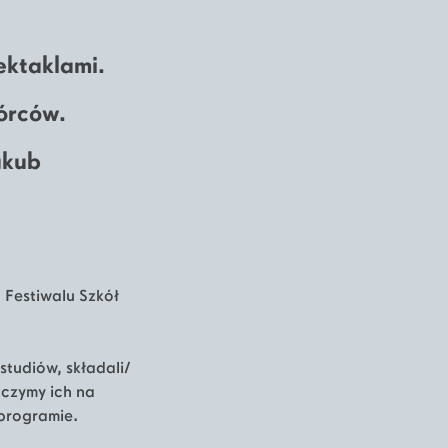
ktaklami.
órców.
akub
 Festiwalu Szkół
studiów, składali/
aczymy ich na
 programie.