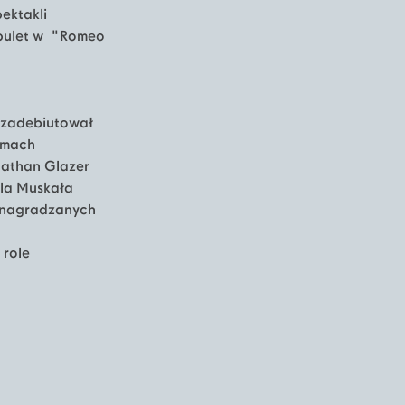
ektakli
apulet w "Romeo
e zadebiutował
lmach
nathan Glazer
ela Muskała
w nagradzanych
 role