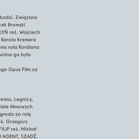
 Łodzi. Związany
cek Bromski
YŃ reż. Wojciech
 Karola Kremera
 mu rola Kordiana
można go było
ego Opus Film za
awiu, Legnicy,
iele filmowych
groda za rolę
eż. Grzegorz
ILIP reż. Michał
MÓJ AGENT, SZADŹ.