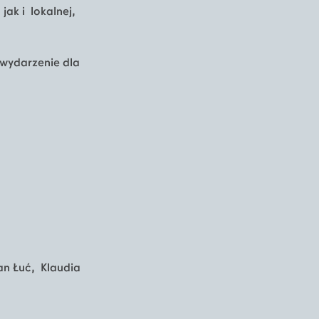
jak i lokalnej,
 wydarzenie dla
n Łuć, Klaudia