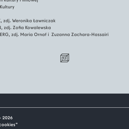
 Kultury Filmowej
Kultury
K, zdj. Weronika Ławniczak
N, zdj. Zofia Kowalewska
ERG, zdj. Maria Ornaf i Zuzanna Zachara-Hassairi
- 2026
"cookies"