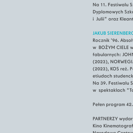
Na 11. Festiwalu 
Dyplomowych Szkó
i Julii" oraz Kle
JAKUB SIERENBER
Rocznik '96. Abso
w BOŻYM CIELE w r
fabularnych: JOHN
(2023), NORWEGIA
(2023), KOS reż. 
etiudach studenc
Na 39. Festiwalu S
w spektaklach "T
Pełen program 42.
PARTNERZY wydar
Kino Kinematograf