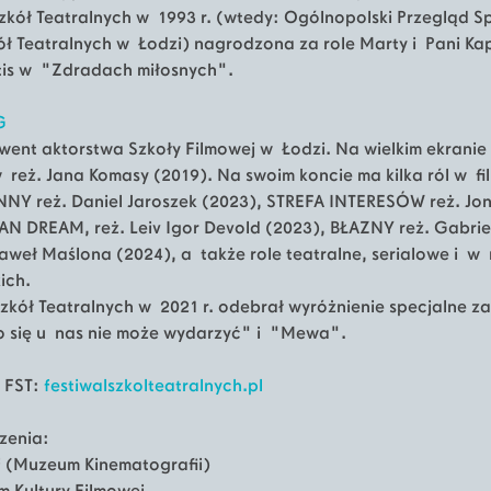
Szkół Teatralnych w 1993 r. (wtedy: Ogólnopolski Przegląd Sp
ł Teatralnych w Łodzi) nagrodzona za role Marty i Pani K
antis w "Zdradach miłosnych".
G
lwent aktorstwa Szkoły Filmowej w Łodzi. Na wielkim ekrani
eż. Jana Komasy (2019). Na swoim koncie ma kilka ról w fi
NY reż. Daniel Jaroszek (2023), STREFA INTERESÓW reż. Jo
N DREAM, reż. Leiv Igor Devold (2023), BŁAZNY reż. Gabri
Paweł Maślona (2024), a także role teatralne, serialowe i 
kich.
zkół Teatralnych w 2021 r. odebrał wyróżnienie specjalne za
o się u nas nie może wydarzyć" i "Mewa".
 FST:
festiwalszkolteatralnych.pl
zenia:
 (Muzeum Kinematografii)