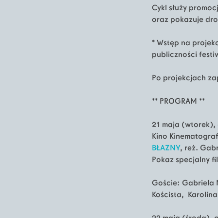
Cykl służy promocj
oraz pokazuje dro
* Wstęp na projek
publiczności festi
Po projekcjach za
** PROGRAM **
21 maja (wtorek),
Kino Kinematograf
BŁAZNY
, reż. Gab
Pokaz specjalny f
Goście: Gabriela
Koścista, Karolin