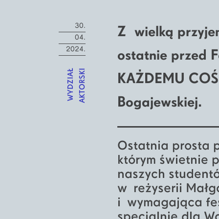
30.
Z wielką przyj
04.
2024.
ostatnie przed F
WYDZIAŁ
AKTORSKI
KAŻDEMU COŚ SI
Bogajewskiej.
Ostatnia prosta 
którym świetnie 
naszych student
w reżyserii Małg
i wymagająca fes
specjalnie dla W