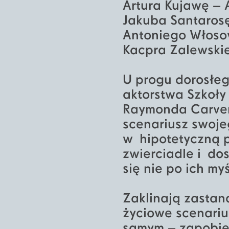
Artura Kujawę –
Jakuba Santaros
Antoniego Włoso
Kacpra Zalewski
U progu dorosłeg
aktorstwa Szkoły
Raymonda Carver
scenariusz swoj
w hipotetyczną p
zwierciadle i do
się nie po ich myś
Zaklinają zastan
życiowe scenariu
samym – zapobiec