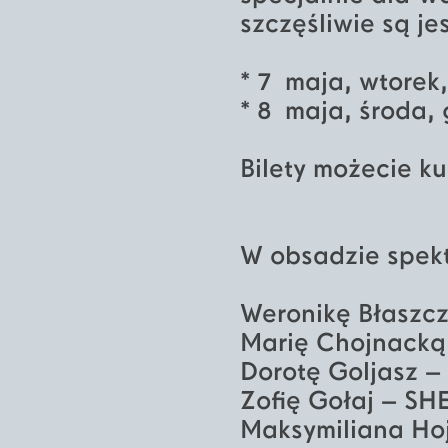
szczęśliwie są je
* 7 maja, wtorek
* 8 maja, środa,
Bilety możecie k
W obsadzie spekt
Weronikę Błaszcz
Marię Chojnacką
Dorotę Goljasz 
Zofię Gołaj – SH
Maksymiliana Ho