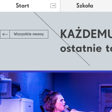
Start
Szkoła
KAŻDEMU 
Wszystkie newsy
ostatnie t