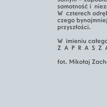
samotność i niez
W czterech odrę
czego bynajmnie
przyszłości.
W imieniu całego
Z A P R A S Z 
fot. Mikołaj Za