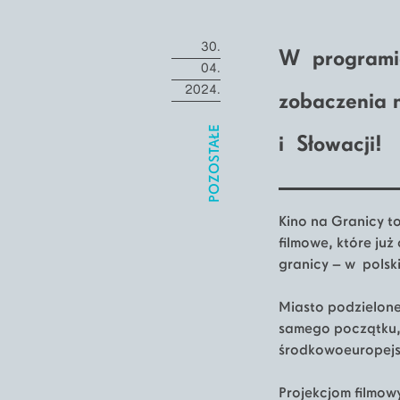
30.
W programie 
04.
2024.
zobaczenia n
POZOSTAŁE
i Słowacji!
Kino na Granicy to
filmowe, które ju
granicy – w polski
Miasto podzielone
samego początku, 
środkowoeuropejs
Projekcjom filmow