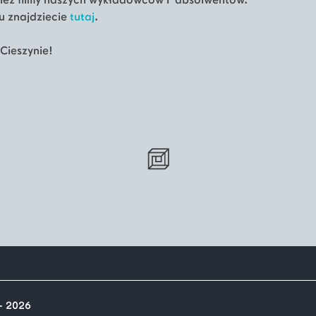
ież filmy naszych wykładowców i absolwentów.
u znajdziecie
tutaj
.
Cieszynie!
- 2026