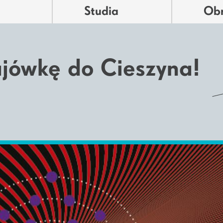
Studia
Ob
jówkę do Cieszyna!