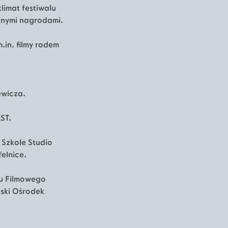
limat festiwalu
cznymi nagrodami.
.in. filmy rodem
iewicza.
AST.
 Szkole Studio
elnice.
ju Filmowego
ński Ośrodek