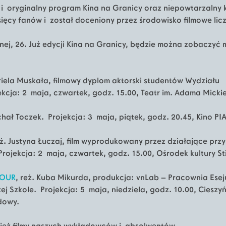
 i oryginalny program Kina na Granicy oraz niepowtarzalny k
ysięcy fanów i został doceniony przez środowisko filmowe li
ej, 26. Już edycji Kina na Granicy, będzie można zobaczyć m
riela Muskała, filmowy dyplom aktorski studentów Wydziału
ekcja: 2 maja, czwartek, godz. 15.00, Teatr im. Adama Mick
ichał Toczek. Projekcja: 3 maja, piątek, godz. 20.45, Kino PI
eż. Justyna Łuczaj, film wyprodukowany przez działające przy
rojekcja: 2 maja, czwartek, godz. 15.00, Ośrodek kultury Stř
MOUR
, reż. Kuba Mikurda, produkcja: vnLab – Pracownia Ese
j Szkole. Projekcja: 5 maja, niedziela, godz. 10.00, Cieszy
dowy.