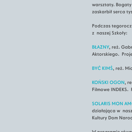
warsztaty. Bogaty
zaskarbił serca t
Podczas tegoroczn
z naszej Szkoły:
BŁAZNY
, reż. Gab
Aktorskiego. Proj
BYĆ KIMŚ
, reż. M
KOŃSKI OGON
, r
Filmowe INDEKS. P
SOLARIS MON A
działająca w nasze
Kultury Dom Naro