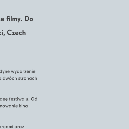
e filmy. Do
ki, Czech
jedyne wydarzenie
po dwóch stronach
ideę festiwalu. Od
omowanie kina
órcami oraz