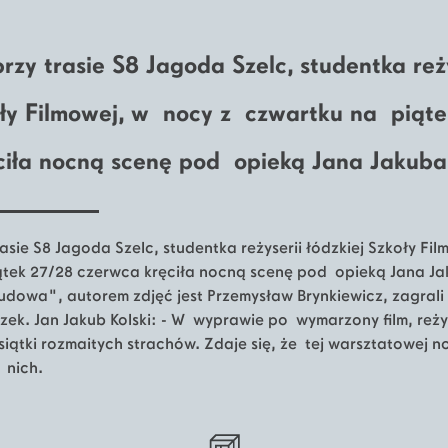
zy trasie S8 Jagoda Szelc, studentka reży
koły Filmowej, w nocy z czwartku na piąt
ciła nocną scenę pod opieką Jana Jakuba 
sie S8 Jagoda Szelc, studentka reżyserii łódzkiej Szkoły Fi
tek 27/28 czerwca kręciła nocną scenę pod opieką Jana Ja
udowa", autorem zdjęć jest Przemysław Brynkiewicz, zagrali 
zek. Jan Jakub Kolski: - W wyprawie po wymarzony film, reży
iątki rozmaitych strachów. Zdaje się, że tej warsztatowej n
 nich.