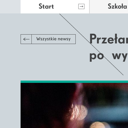
Start
Szkoła
Przeł
Wszystkie newsy
po wy