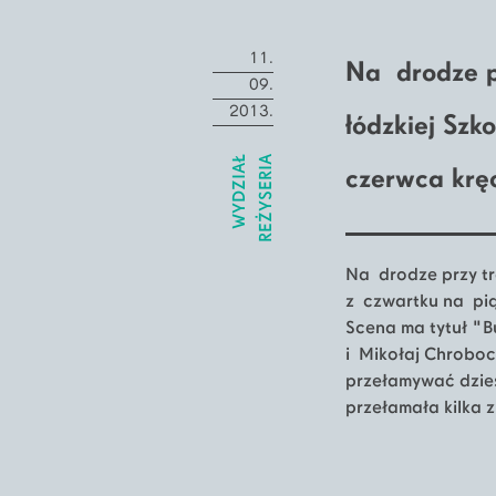
11.
Na drodze pr
09.
2013.
łódzkiej Sz
WYDZIAŁ
REŻYSERIA
czerwca krę
Na drodze przy tra
z czwartku na pią
Scena ma tytuł "B
i Mikołaj Chroboc
przełamywać dzies
przełamała kilka z