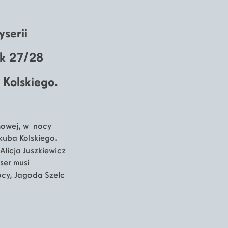
serii
ek 27/28
Kolskiego.
lmowej, w nocy
kuba Kolskiego.
Alicja Juszkiewicz
ser musi
ocy, Jagoda Szelc