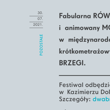
30.
Fabularna RÓW
07.
2021.
i animowany MÓ
POZOSTAŁE
w międzynarodo
krótkometrażowy
BRZEGI.
Festiwal odbędzie
w Kazimierzu Do
Szczegóły:
dwabr