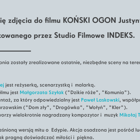
się zdjęcia do filmu KOŃSKI OGON Justyn
ukowanego przez Studio Filmowe INDEKS.
pnia zostały zrealizowane ostatnie, niezbędne sceny na ter
ej
jest reżyserką, scenarzystką i malarką.
ilmu jest
Małgorzata Szyłak
("Dzikie róże", "Komunia").
ontaż, za który odpowiedzialny jest
Paweł Laskowski
, współp
rzowskim ("Dom zły", "Drogówka", "Wołyń", "Kler").
worzy wielokrotnie nagradzany kompozytor i muzyk
Mikołaj 
ześnioną wersją mitu o Edypie. Akcja osadzona jest pośród lu
k pragną doświadczać miłości i piękna.