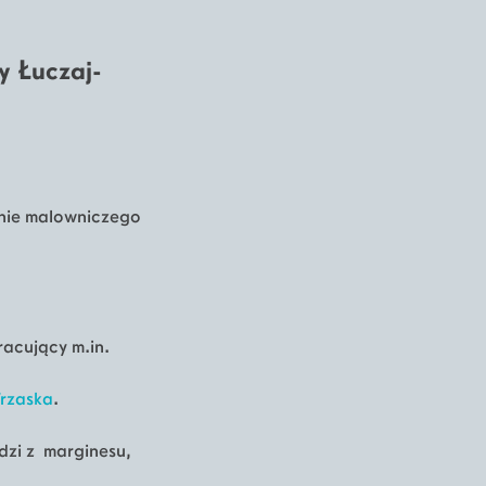
y Łuczaj-
enie malowniczego
racujący m.in.
Trzaska
.
dzi z marginesu,