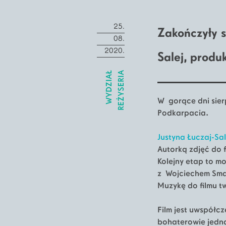
25.
Zakończyły 
08.
2020.
Salej, prod
WYDZIAŁ
REŻYSERIA
W gorące dni sier
Podkarpacia.
Justyna Łuczaj-Sal
Autorką zdjęć do f
Kolejny etap to m
z Wojciechem Sma
Muzykę do filmu t
Film jest uwspółc
bohaterowie jedna