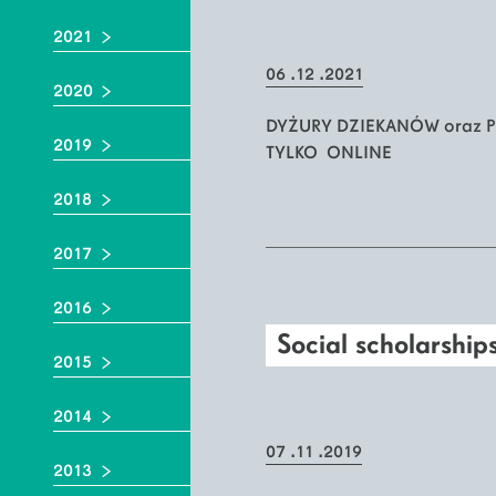
2021
06 .12 .2021
2020
DYŻURY DZIEKANÓW oraz 
2019
TYLKO ONLINE
2018
2017
2016
Social scholarship
2015
2014
07 .11 .2019
2013