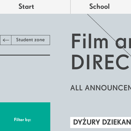
Start
School
Film a
Student zone
DIRE
ALL ANNOUNCE
Filter by:
DYŻURY DZIEKA