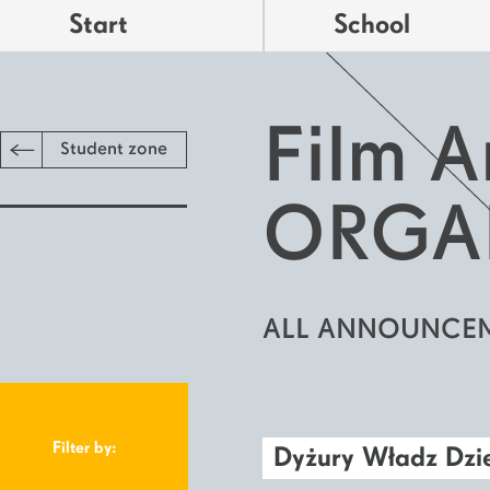
Start
School
Film A
Student zone
ORGA
ALL ANNOUNCE
Filter by:
Dyżury Władz Dz